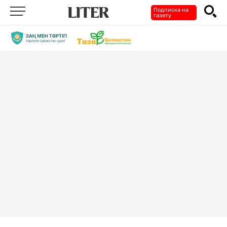
Подписка на
газету