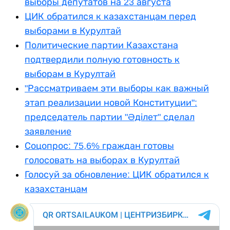
выборы депутатов на 23 августа
ЦИК обратился к казахстанцам перед
выборами в Курултай
Политические партии Казахстана
подтвердили полную готовность к
выборам в Курултай
"Рассматриваем эти выборы как важный
этап реализации новой Конституции":
председатель партии "Әділет" сделал
заявление
Соцопрос: 75,6% граждан готовы
голосовать на выборах в Курултай
Голосуй за обновление: ЦИК обратился к
казахстанцам