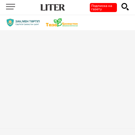
Подписка на
газету