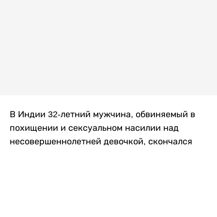
В Индии 32-летний мужчина, обвиняемый в
похищении и сексуальном насилии над
несовершеннолетней девочкой, скончался
после того, как разъяренная толпа жестоко
избила его в. Полиция сообщила об аресте
восьми человек, причастных к нападению,
передает
Liter.kz
со ссылкой на
news9live
.
Местные жители рассказали, что