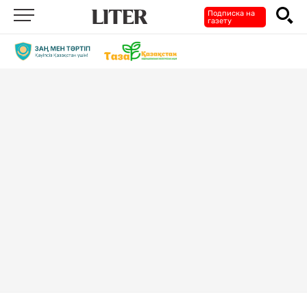
Подписка на
газету