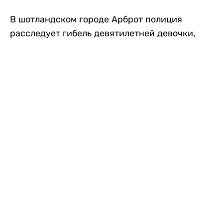
В шотландском городе Арброт полиция
расследует гибель девятилетней девочки,
которую нашли с тяжелыми травмами в
промышленной зоне, где семья разбила
палаточный лагерь. По подозрению в
убийстве ребенка задержан ее 35-летний
отец, передает
Liter.kz
со ссылкой на
The Sun
.
По данным полиции, семья из Западного
Йоркшира приехала в Арброт и разбила
палатку на территории заброшенной
промышленной зоны неподалеку от пляжа.
Вместе с родителями были двое детей.
Местные жители рассказали, что вечером в
воскресенье заметили палатку рядом с