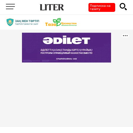
Подписка на
газету