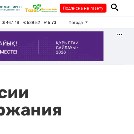
Подписка на газету
Погода
$
467.48
€
539.52
₽
5.73
ссии
ержания