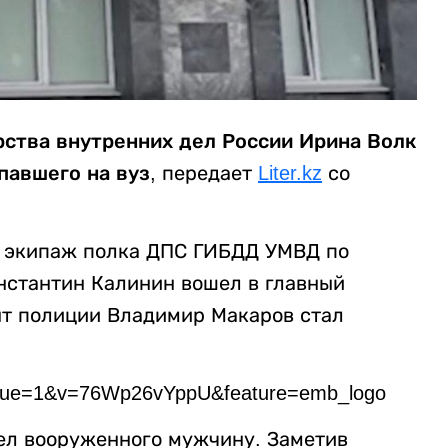
ства внутренних дел России Ирина Волк
авшего на вуз,
передает
Liter.kz
со
 экипаж полка ДПС ГИБДД УМВД по
нстантин Калинин вошел в главный
ант полиции Владимир Макаров стал
tinue=1&v=76Wp26vYppU&feature=emb_logo
ел вооруженного мужчину. Заметив