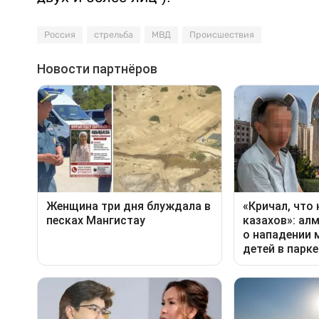
Россия
стрельба
МВД
Происшествия