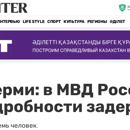
НТЕРВЬЮ
LIFE STYLE
СПОРТ
КУЛЬТУРА
РЕГИОНЫ
ӘДІЛЕТ
ерми: в МВД Ро
дробности зад
емь человек.