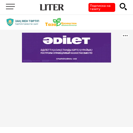
Подписка на
газету