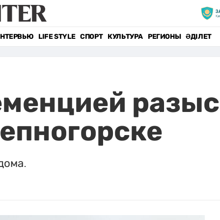
НТЕРВЬЮ
LIFE STYLE
СПОРТ
КУЛЬТУРА
РЕГИОНЫ
ӘДІЛЕТ
еменцией разы
тепногорске
дома.