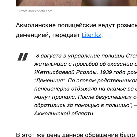
Фото: istockphoto.com
Акмолинские полицейские ведут розыс
деменцией, передает
Liter.kz
.
"8 августа в управление полиции Ст
жительница с просьбой об оказании с
Жетписбаевой Рсалды, 1939 года рож
“Деменция”. По словам родственников,
пенсионерка отдыхала на скамье во д
минут пропала. После безуспешных 
обратились за помощью в полицию", 
Акмолинской области.
В этот же день данное обращение было