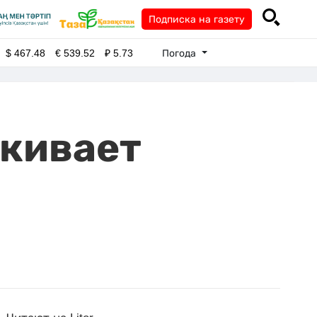
Подписка на газету
Погода
$
467.48
€
539.52
₽
5.73
скивает