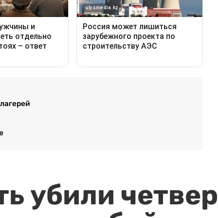
 лагерей
е
ть убили четвер