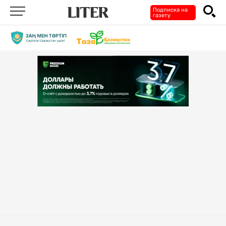
Подписка на
газету