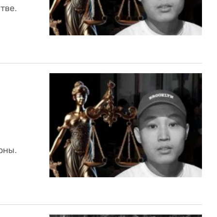
тве.
оны.