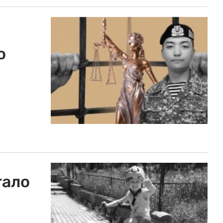
о
тало