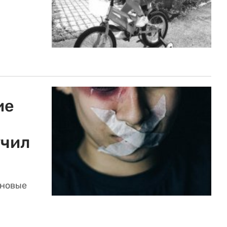
ие
учил
 новые