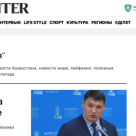
НТЕРВЬЮ
LIFE STYLE
СПОРТ
КУЛЬТУРА
РЕГИОНЫ
ӘДІЛЕТ
я"
новости Казахстана, новости мира, лайфхаки, полезные
погода.
а
е
беими