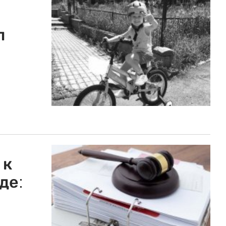
л
 к
де: