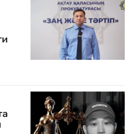
ти
та
й