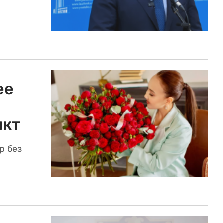
ее
икт
р без