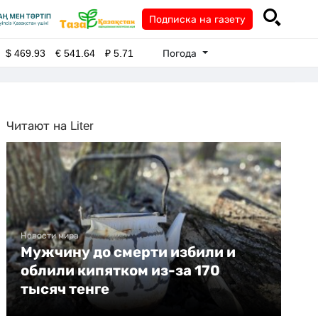
Подписка на газету
Погода
$
469.93
€
541.64
₽
5.71
Читают на Liter
Новости мира
Мужчину до смерти избили и
облили кипятком из-за 170
тысяч тенге