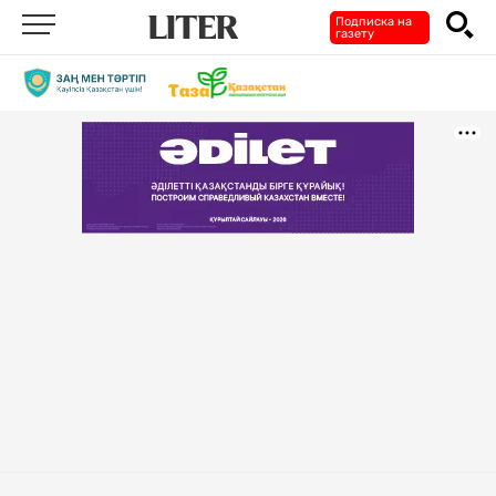
Подписка на
газету