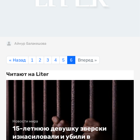
Айнур Балакешова
« Назад
1
2
3
4
5
6
Вперед »
Читают на Liter
Новости мира
15-летнюю девушку зверски
изнасиловали и убили в