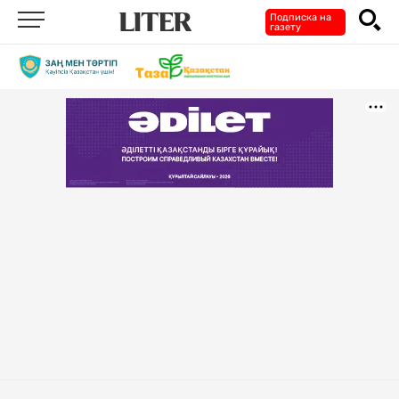
Подписка на
газету