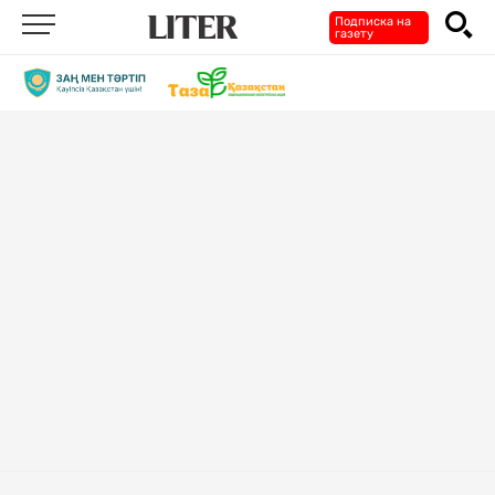
Подписка на
газету