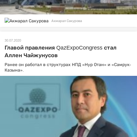
Акмарал Сакурова
30.07.2020
Главой правления QazExpoCongress стал
Аллен Чайжунусов
Ранее он работал в структурах НПД «Нур Отан» и «Самрук-
Казына».