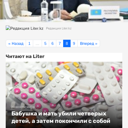
Редакция Liter.kz
« Назад
1
…
5
6
7
8
9
Вперед »
Читают на Liter
Новости мира
Бабушка и мать убили четверых
детей, а затем покончили с собой