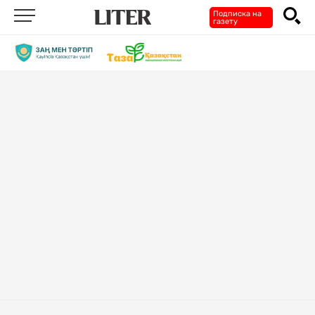
Подписка на
газету