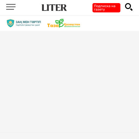
Подписка на
газету