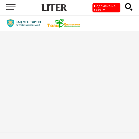
Подписка на
газету