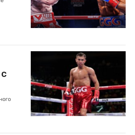
ые
 с
ного