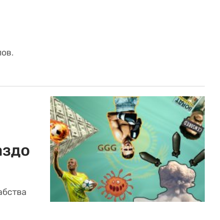
ов.
аздо
абства