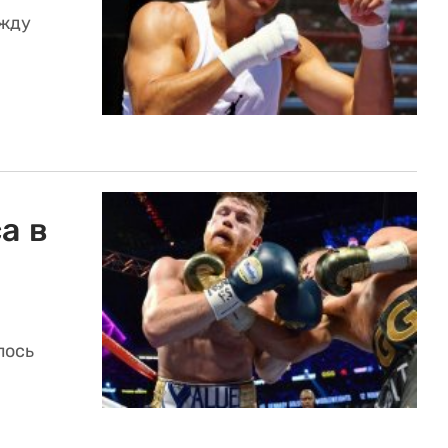
ежду
а в
лось