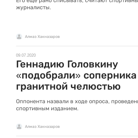
Его еще рано списывать, считают спортивн
журналисты.
Алмаз Хакназаров
09.07.2020
Геннадию Головкину
«подобрали» соперника
гранитной челюстью
Оппонента назвали в ходе опроса, проведен
спортивным изданием.
Алмаз Хакназаров