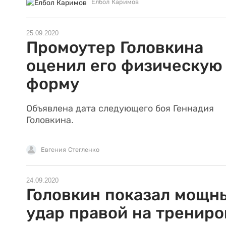
Елбол Каримов
25.09.2020
Промоутер Головкина
оценил его физическую
форму
Объявлена дата следующего боя Геннадия
Головкина.
Евгения Стегленко
24.09.2020
Головкин показал мощн
удар правой на трениро