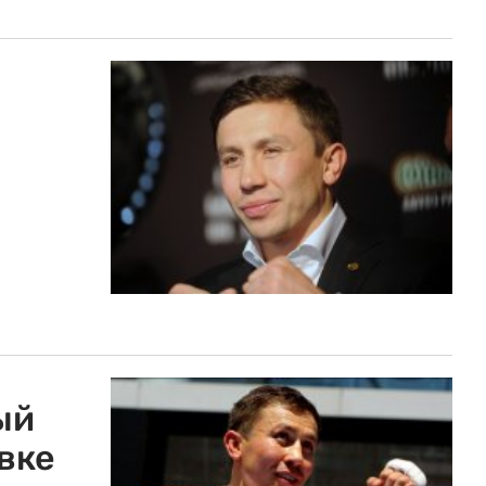
ый
вке