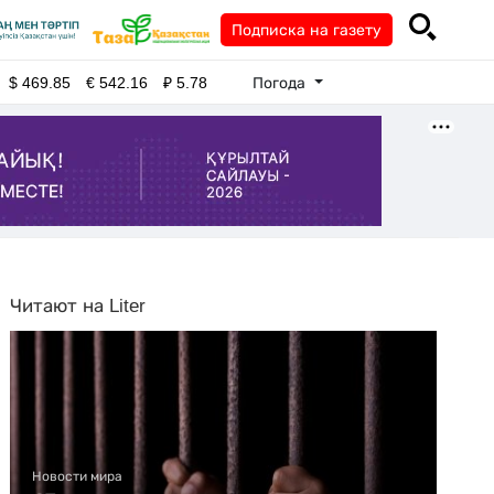
Подписка на газету
Погода
$
469.85
€
542.16
₽
5.78
Читают на Liter
Новости мира