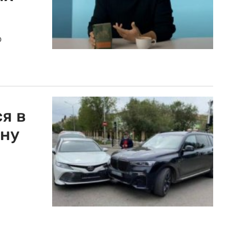
о
я в
ину