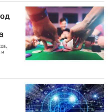
под
а
ов,
 и