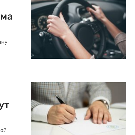
има
ину
ут
кой