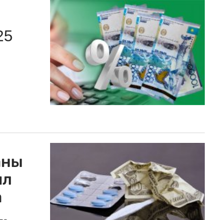
25
аны
ял
а