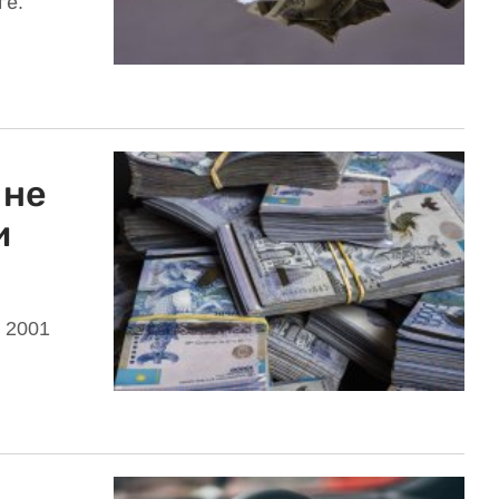
ге.
 не
и
 2001