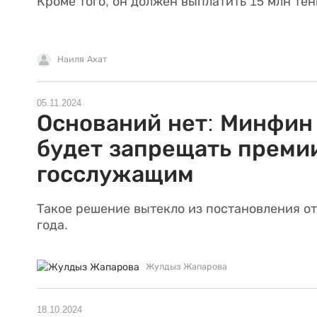
Кроме того, он должен выплатить 15 млн тен
Наиля Ахат
05.11.2024
Оснований нет: Минфин
будет запрещать преми
госслужащим
Такое решение вытекло из постановления от
года.
Жулдыз Жапарова
18.10.2024