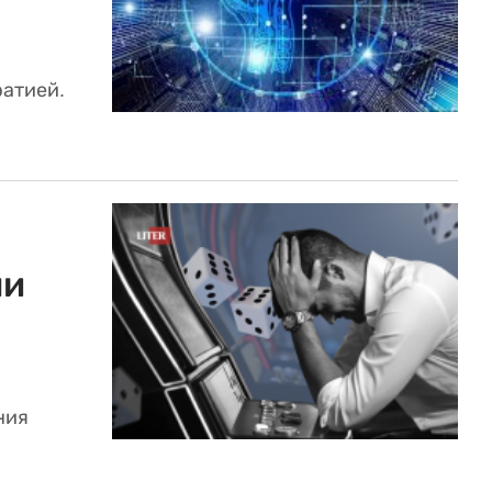
ратией.
ли
ния