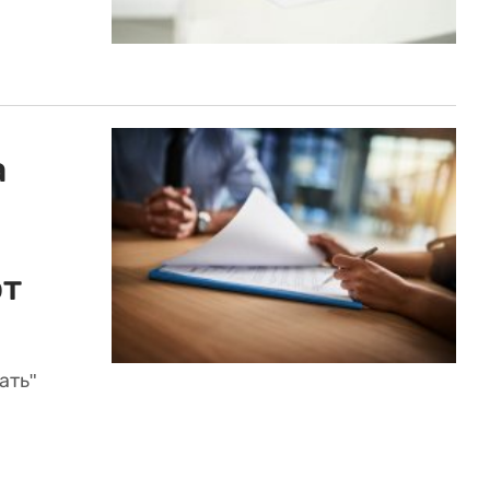
а
от
ать"