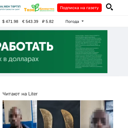
Подписка на газету
Погода
$
471.98
€
543.39
₽
5.82
Читают на Liter