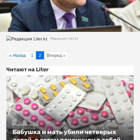
Редакция Liter.kz
« Назад
1
2
Вперед »
Читают на Liter
Новости мира
Бабушка и мать убили четверых
детей, а затем покончили с собой