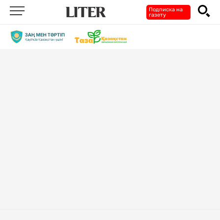
Подписка на
газету