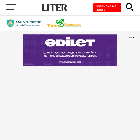
Подписка на
газету