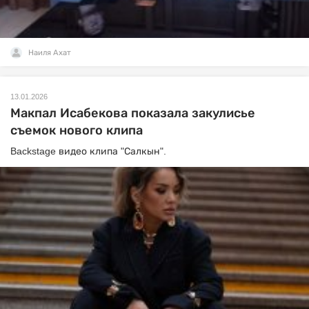
Наиля Ахат
13.01.2026
Макпал Исабекова показала закулисье
съемок нового клипа
Backstage видео клипа "Салкын".