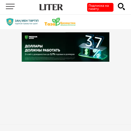
Подписка на
газету