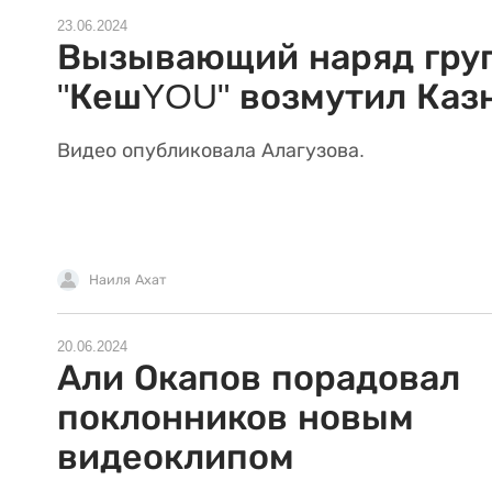
23.06.2024
Вызывающий наряд гру
"КешYOU" возмутил Каз
Видео опубликовала Алагузова.
Наиля Ахат
20.06.2024
Али Окапов порадовал
поклонников новым
видеоклипом