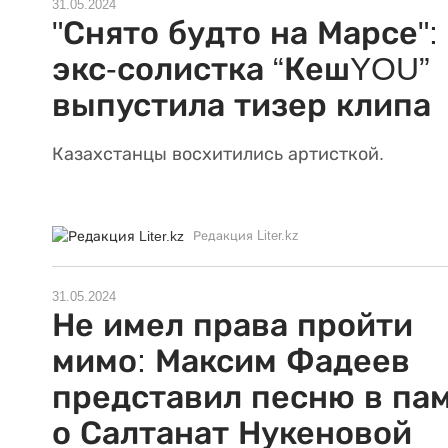
31.05.2024
"Снято будто на Марсе":
экс-солистка “КешYOU”
выпустила тизер клипа
Казахстанцы восхитились артисткой.
Редакция Liter.kz
31.05.2024
Не имел права пройти
мимо: Максим Фадеев
представил песню в па
о Салтанат Нукеновой