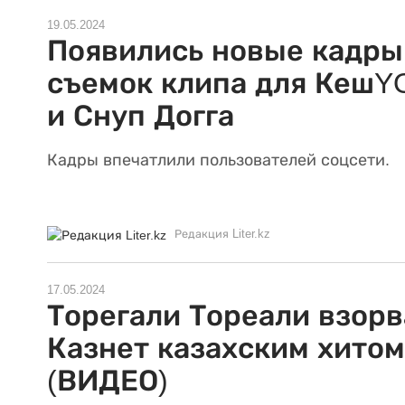
19.05.2024
Появились новые кадры
съемок клипа для КешY
и Снуп Догга
Кадры впечатлили пользователей соцсети.
Редакция Liter.kz
17.05.2024
Торегали Тореали взорв
Казнет казахским хитом
(ВИДЕО)