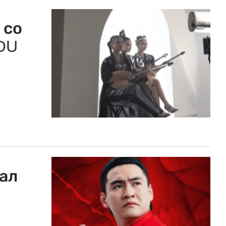
 со
OU
ал