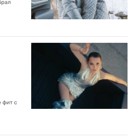
брал
 фит с