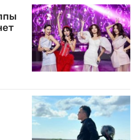
ппы
нет