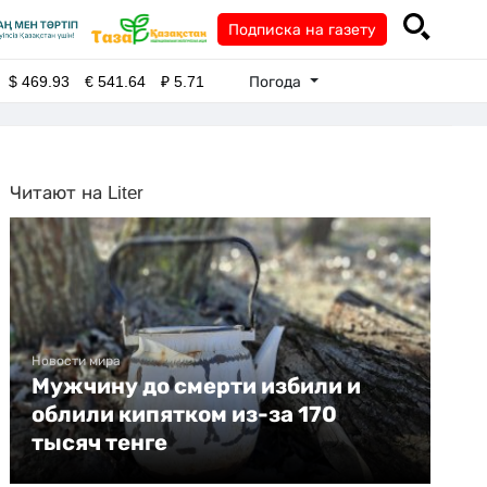
Подписка на газету
Погода
$
469.93
€
541.64
₽
5.71
Читают на Liter
Новости мира
Мужчину до смерти избили и
облили кипятком из-за 170
тысяч тенге