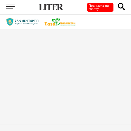
Подписка на
газету