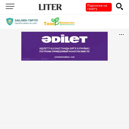
Подписка на
газету