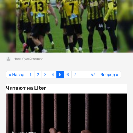
Нэля Сулейменова
« Назад
1
2
3
4
5
6
7
…
57
Вперед »
Читают на Liter
Новости мира