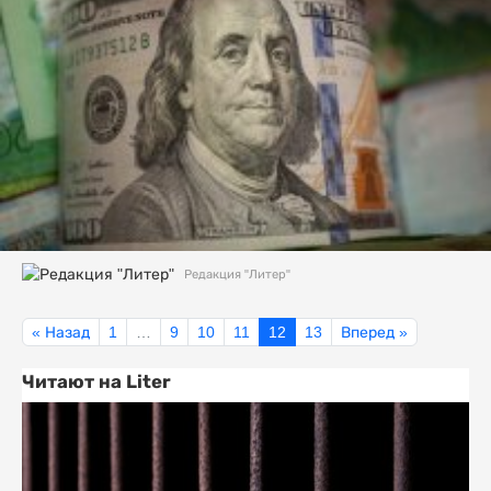
Редакция "Литер"
« Назад
1
…
9
10
11
12
13
Вперед »
Читают на Liter