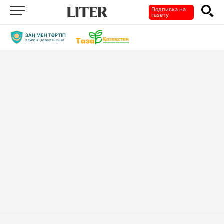
Подписка на
газету