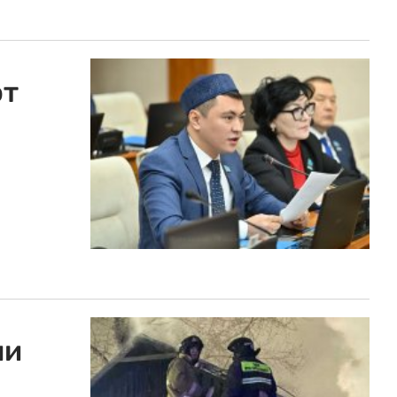
ют
ли