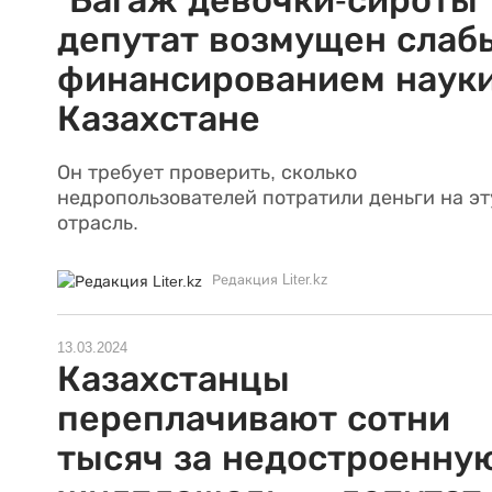
"Багаж девочки-сироты"
депутат возмущен слаб
финансированием науки
Казахстане
Он требует проверить, сколько
недропользователей потратили деньги на эт
отрасль.
Редакция Liter.kz
13.03.2024
Казахстанцы
переплачивают сотни
тысяч за недостроенну