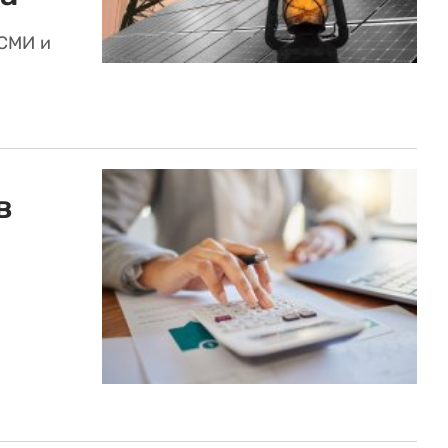
 СМИ и
в