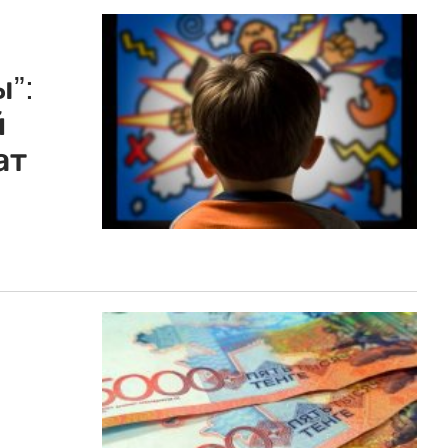
”:
й
ат