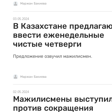
Маржан Бакиева
03.05.2024
В Казахстане предлага
ввести еженедельные
чистые четверги
Предложение озвучил мажилисмен.
Маржан Бакиева
02.05.2024
Мажилисмены выступи
против сокращения