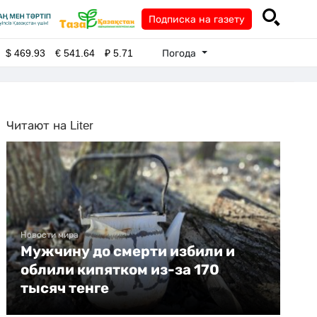
Подписка на газету
Погода
$
469.93
€
541.64
₽
5.71
Читают на Liter
Новости мира
Мужчину до смерти избили и
облили кипятком из-за 170
тысяч тенге