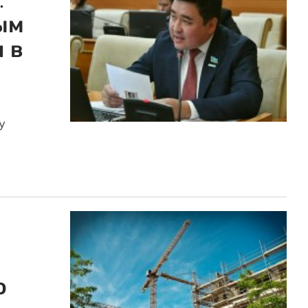
:
ым
 в
у
ю