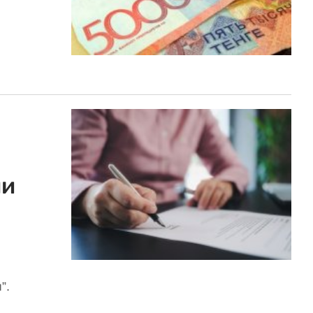
ли
”.