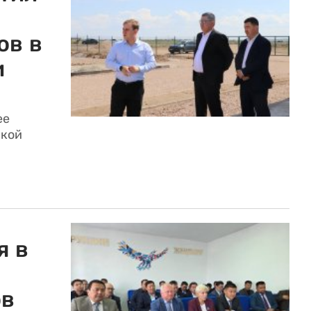
ов в
и
ее
ской
я в
ов