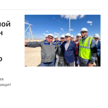
ной
н
о
ия
фицит