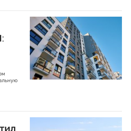
:
ом
альную
тил