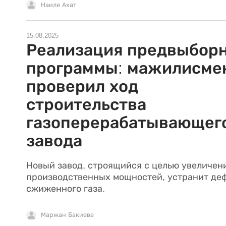
Наиля Ахат
15.08.2025
Реализация предвыбор
программы: мажилисме
проверил ход
строительства
газоперерабатывающег
завода
Новый завод, строящийся с целью увеличен
производственных мощностей, устранит де
сжиженного газа.
Маржан Бакиева