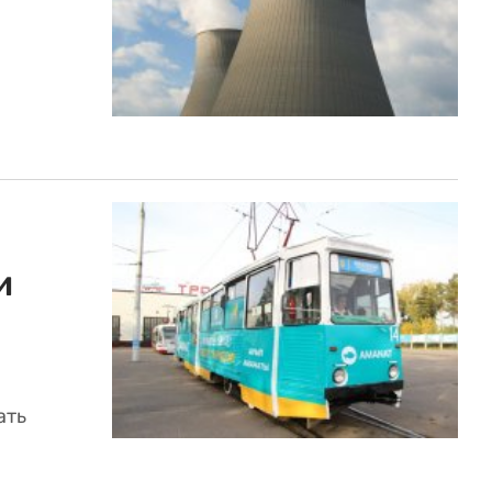
и
ать