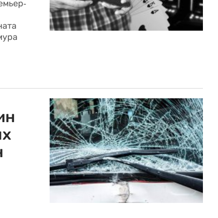
емьер-
ната
мура
ин
ых
н