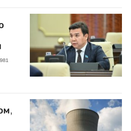
ю
н
981
ом,