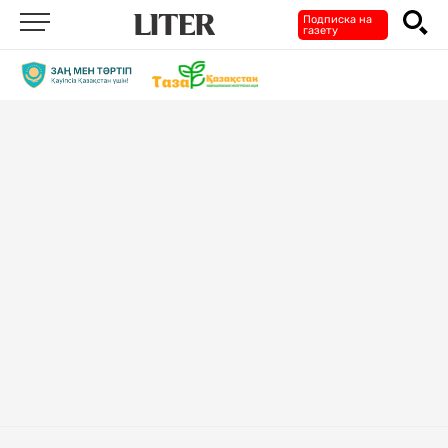
Подписка на
газету