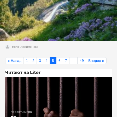
Нэля Сулейменова
« Назад
1
2
3
4
5
6
7
…
49
Вперед »
Читают на Liter
Новости мира