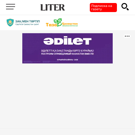
Подписка на
газету