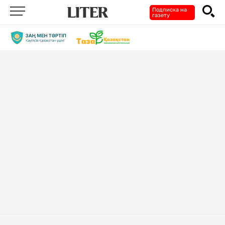
Подписка на
газету