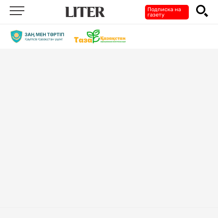
Подписка на
газету