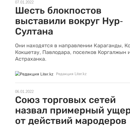
07.01.2022
Шесть блокпостов
выставили вокруг Нур-
Султана
Они находятся в направлении Караганды, К
Кокшетау, Павлодара, поселков Коргалжын 
Астраханка.
Редакция Liter.kz
06.01.2022
Союз торговых сетей
назвал примерный уще
от действий мародеров