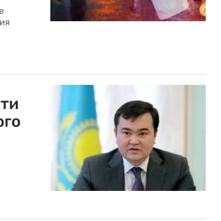
е
ия
сти
ого