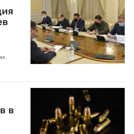
ция
ев
ах.
в в