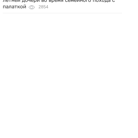
летней дочери во время семейного похода с
палаткой
2854