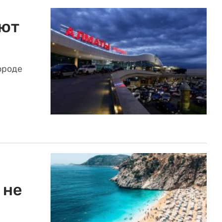
оют
ороде
 не