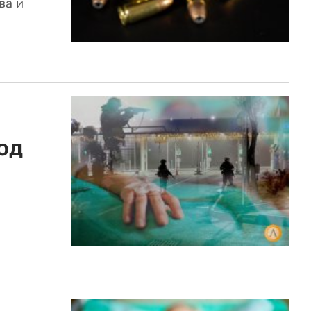
ва и
од
.