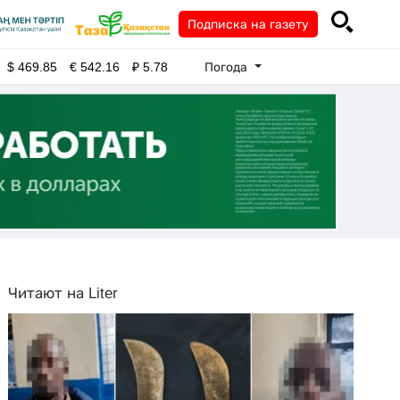
Подписка на газету
Погода
$
469.85
€
542.16
₽
5.78
Читают на Liter