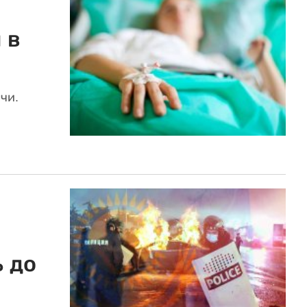
 в
чи.
 до