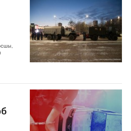
осшы,
и
рб