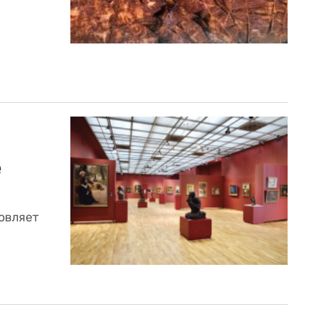
е
овляет