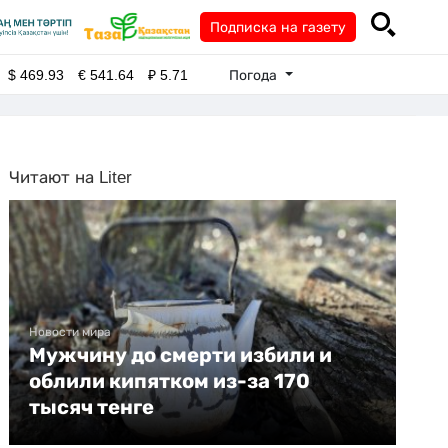
Подписка на газету
Погода
$
469.93
€
541.64
₽
5.71
Читают на Liter
Новости мира
Мужчину до смерти избили и
облили кипятком из-за 170
тысяч тенге