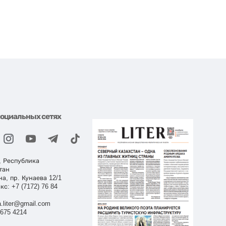
социальных сетях
, Республика
тан
на, пр. Кунаева 12/1
кс: +7 (7172) 76 84
.liter@gmail.com
 675 4214