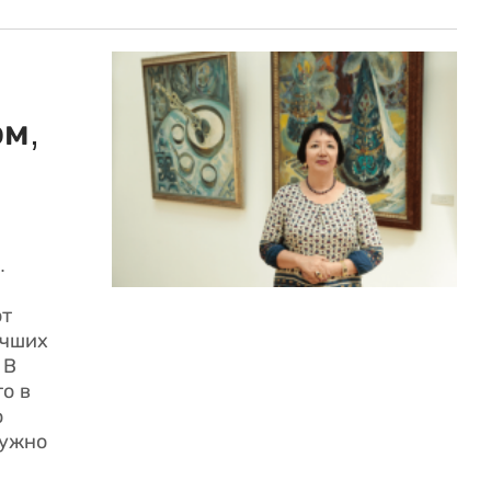
ом,
.
ют
учших
 В
то в
о
нужно