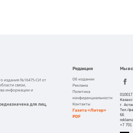
Редакция
Мы в 
Об издании
го издания №16475-СИ от
области связи,
Реклама
тва информации и
Политика
010017
конфиденциальности
Казахс
редназначена для лиц,
Контакты
г. Аста
Газета «Литер»
Тел./фа
66
PDF
reklama
+7 701