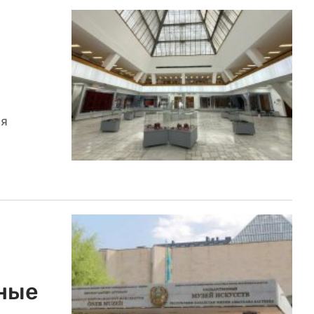
мя
ные