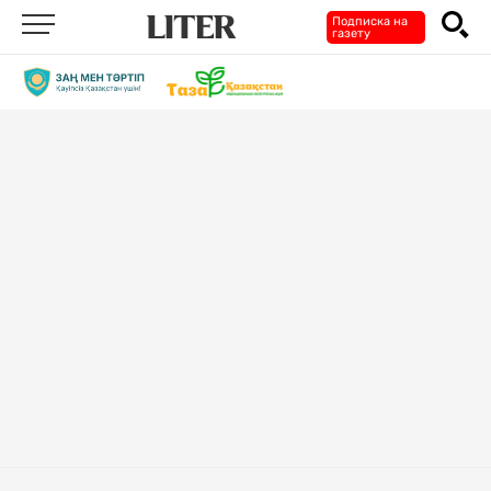
Подписка на
газету