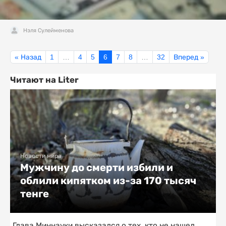
Нэля Сулейменова
« Назад
1
…
4
5
6
7
8
…
32
Вперед »
Читают на Liter
Новости мира
Мужчину до смерти избили и
облили кипятком из-за 170 тысяч
тенге
Глава Миннауки высказался о тех, кто не нашел