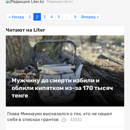
Редакция Liter.kz
« Назад
1
2
3
4
5
…
9
Вперед »
Читают на Liter
Новости мира
Мужчину до смерти избили и
облили кипятком из-за 170 тысяч
тенге
Глава Миннауки высказался о тех, кто не нашел
себя в списках грантов
42032