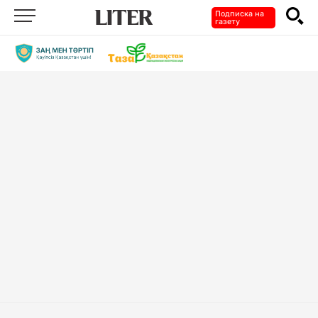
Подписка на
газету