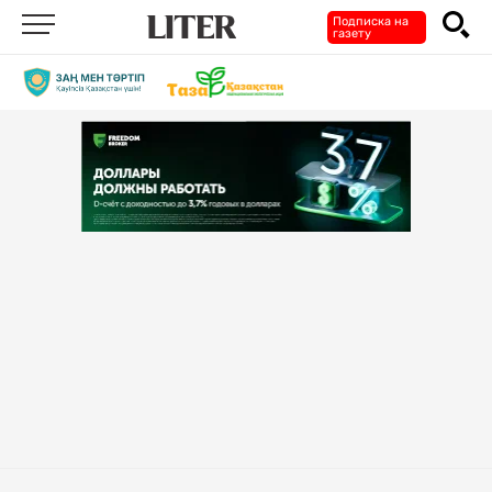
Подписка на
газету