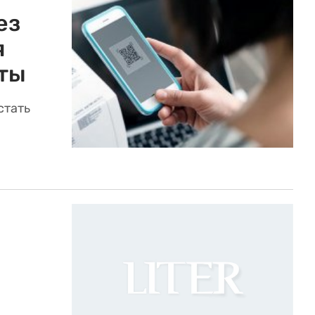
ез
я
аты
стать