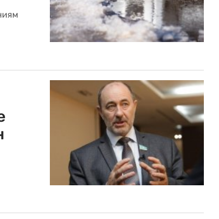
ниям
е
н