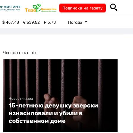
Подписка на газету
Погода
$
467.48
€
539.52
₽
5.73
Читают на Liter
Новости мира
15-летнюю девушку зверски
изнасиловали и убили в
собственном доме