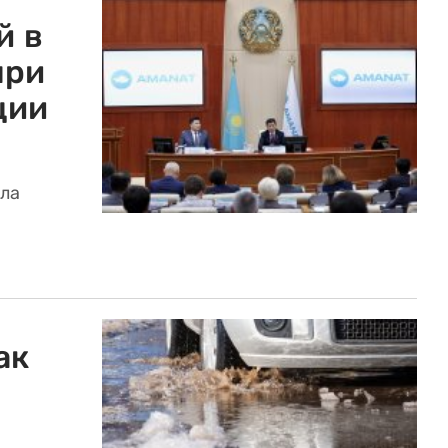
й в
при
ции
ла
ак