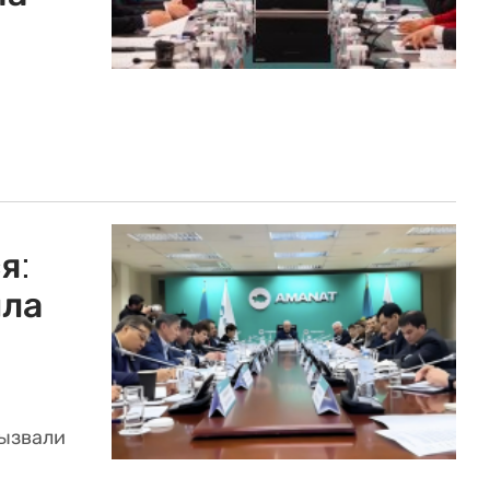
я:
ила
вызвали