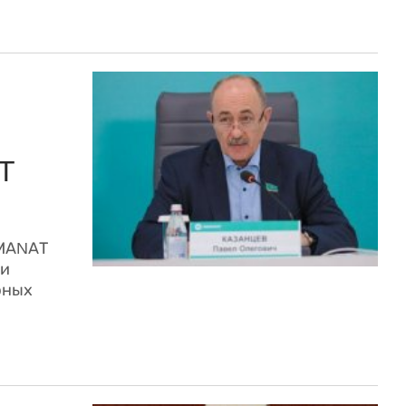
T
АМАNАТ
 и
рных