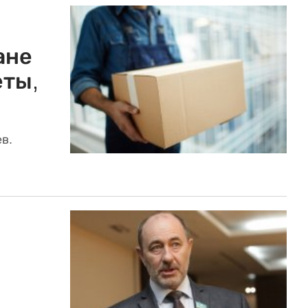
ане
еты,
в.