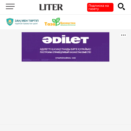
Подписка на
газету