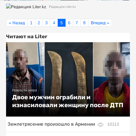
Редакция Liter.kz
« Назад
1
2
3
4
5
6
7
8
Вперед »
Читают на Liter
Новости мира
Двое мужчин ограбили и
изнасиловали женщину после ДТП
Землетрясение произошло в Армении
10113