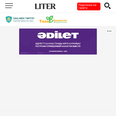
Подписка на
газету