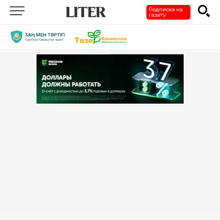
Подписка на
газету