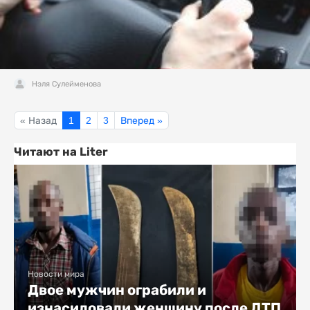
Нэля Сулейменова
« Назад
1
2
3
Вперед »
Читают на Liter
Новости мира
Двое мужчин ограбили и
изнасиловали женщину после ДТП