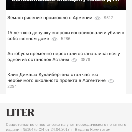
Землетрясение произошло в Армении
9512
15-летнюю девушку зверски изнасиловали и убили в
собственном доме
5286
Автобусы временно перестали останавливаться у
одной из остановок Астаны
3876
Клип Димаша Кудайбергена стал частью
необычного школьного проекта в Аргентине
2294
Свидетельство о постановке на учет периодического печатного
издания №16475-СИ от 24.04.2017 г. Выдано Комитетом