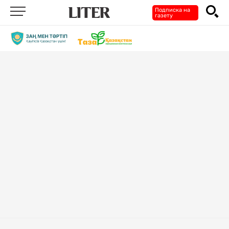
Подписка на
газету