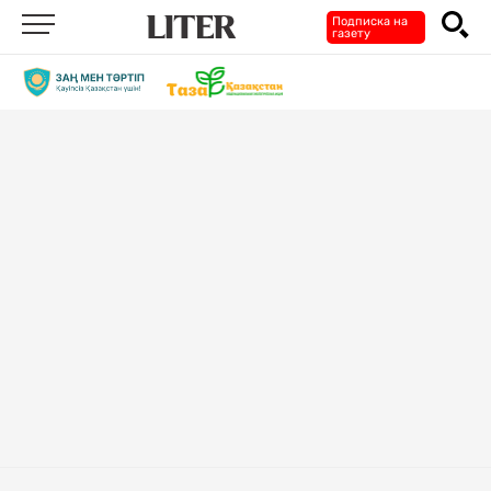
Подписка на
газету