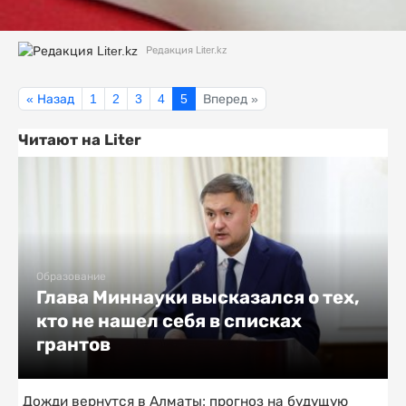
Редакция Liter.kz
« Назад
1
2
3
4
5
Вперед »
Читают на Liter
Образование
Глава Миннауки высказался о тех,
кто не нашел себя в списках
грантов
Дожди вернутся в Алматы: прогноз на будущую