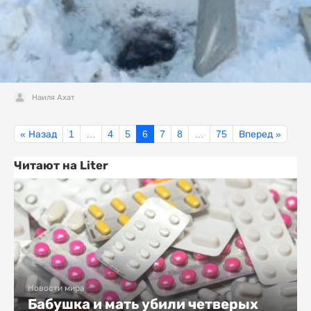
Наиля Ахат
« Назад
1
…
4
5
6
7
8
…
75
Вперед »
Читают на Liter
Новости мира
Бабушка и мать убили четверых