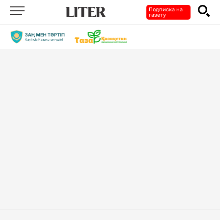
Подписка на
газету