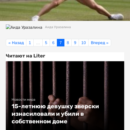
Аида Уразалина
« Назад
1
…
5
6
7
8
9
10
Вперед »
Читают на Liter
Новости мира
15-летнюю девушку зверски
изнасиловали и убили в
собственном доме