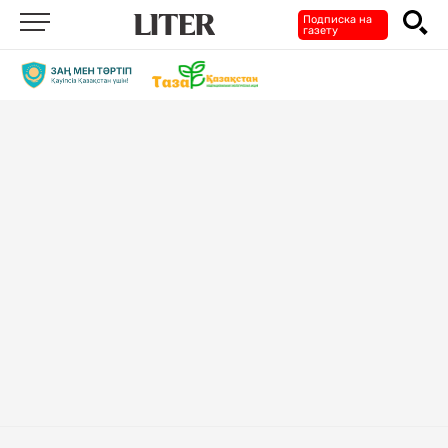
Подписка на
газету