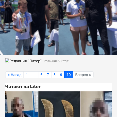
Редакция "Литер"
« Назад
1
…
6
7
8
9
10
Вперед »
Читают на Liter