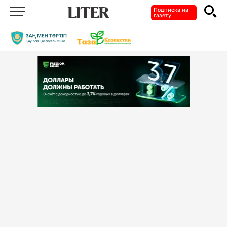
Подписка на
газету