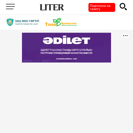
Подписка на
газету