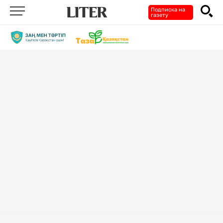
Подписка на
газету