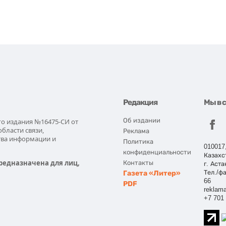
Редакция
Мы в 
Об издании
го издания №16475-СИ от
области связи,
Реклама
тва информации и
Политика
010017
конфиденциальности
Казахс
редназначена для лиц,
Контакты
г. Аста
Газета «Литер»
Тел./фа
66
PDF
reklama
+7 701