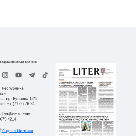
социальных сетях
, Республика
тан
на, пр. Кунаева 12/1
кс: +7 (7172) 76 84
.liter@gmail.com
 675 4214