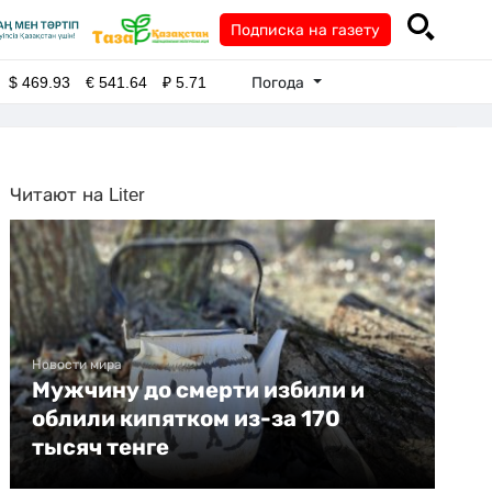
Подписка на газету
Погода
$
469.93
€
541.64
₽
5.71
Читают на Liter
Новости мира
Мужчину до смерти избили и
облили кипятком из-за 170
тысяч тенге