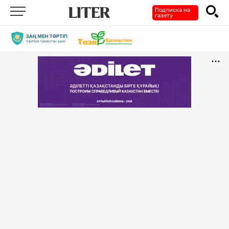
Подписка на
газету