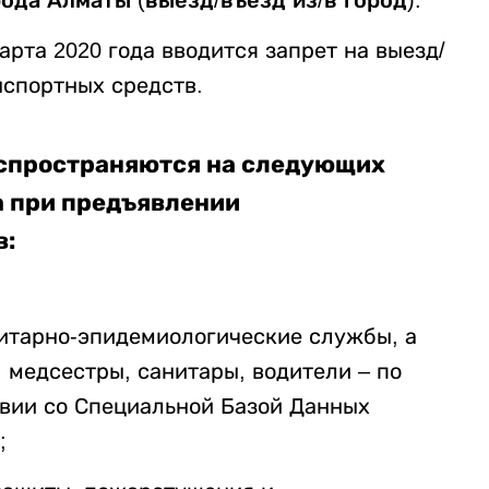
ода Алматы (выезд/въезд из/в город).
марта 2020 года вводится запрет на выезд/
нспортных средств.
аспространяются на следующих
а при предъявлении
в:
итарно-эпидемиологические службы, а
 медсестры, санитары, водители – по
твии со Специальной Базой Данных
;