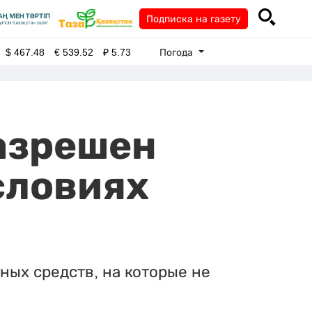
Подписка на газету
Погода
$
467.48
€
539.52
₽
5.73
азрешен
словиях
ных средств, на которые не