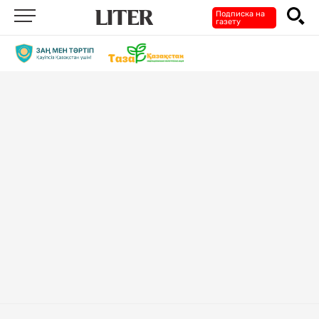
Подписка на
газету