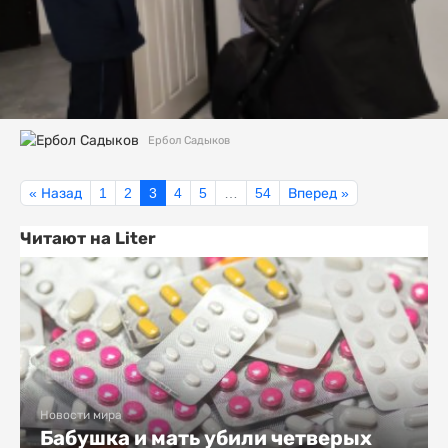
Ербол Садыков
« Назад
1
2
3
4
5
…
54
Вперед »
Читают на Liter
Новости мира
Бабушка и мать убили четверых